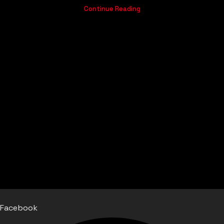
Continue Reading
Facebook