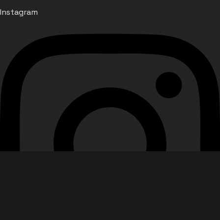
Instagram