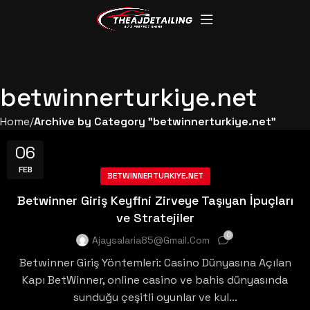
betwinnerturkiye.net
Home
Archive by Category "betwinnerturkiye.net"
06
FEB
BETWINNERTURKIYE.NET
Betwinner Giriş Keyfini Zirveye Taşıyan İpuçları
ve Stratejiler
0
Ajaysalaria85@gmail.com
Betwinner Giriş Yöntemleri: Casino Dünyasına Açılan
Kapı BetWinner, online casino ve bahis dünyasında
sunduğu çeşitli oyunlar ve kul...