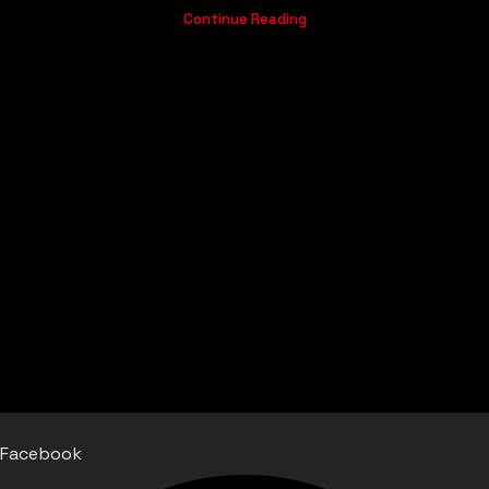
Continue Reading
Facebook