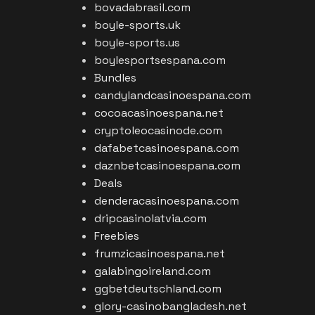
bovadabrasil.com
boyle-sports.uk
boyle-sports.us
boylesportsespana.com
Bundles
candylandcasinoespana.com
cocoacasinoespana.net
cryptoleocasinode.com
dafabetcasinoespana.com
daznbetcasinoespana.com
Deals
denderacasinoespana.com
dripcasinolatvia.com
Freebies
frumzicasinoespana.net
galabingoireland.com
ggbetdeutschland.com
glory-casinobangladesh.net