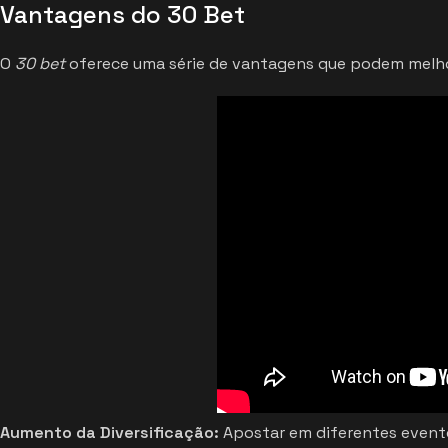
Vantagens do 30 Bet
O
30 bet
oferece uma série de vantagens que podem melho
Aumento da Diversificação:
Apostar em diferentes eventos