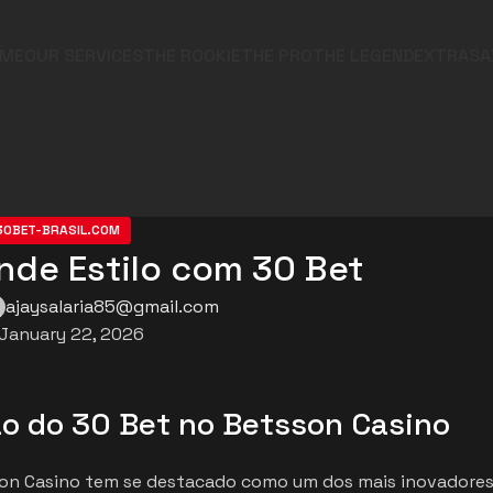
ME
OUR SERVICES
THE ROOKIE
THE PRO
THE LEGEND
EXTRAS
A
30BET-BRASIL.COM
nde Estilo com 30 Bet
ajaysalaria85@gmail.com
January 22, 2026
ão do 30 Bet no Betsson Casino
son Casino tem se destacado como um dos mais inovadores