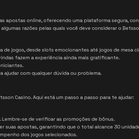
as apostas online, oferecendo uma plataforma segura, conf
 algumas razões pelas quais você deve considerar o Betsso
 de jogos, desde slots emocionantes até jogos de mesa cl
ndas fazem a experiência ainda mais gratificante.
iniciantes.
a ajudar com qualquer dúvida ou problema.
sson Casino. Aqui está um passo a passo para te ajudar:
r. Lembre-se de verificar as promoções de bônus.
er suas apostas, garantindo que o total alcance 30 unidad
mpenho dos jogos selecionados.