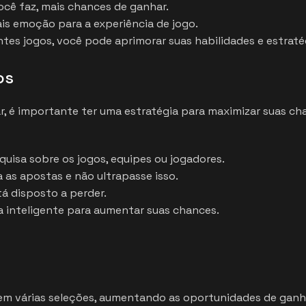
cê faz, mais chances de ganhar.
is emoção para a experiência de jogo.
tes jogos, você pode aprimorar suas habilidades e estraté
os
r, é importante ter uma estratégia para maximizar suas ch
uisa sobre os jogos, equipes ou jogadores.
as apostas e não ultrapasse isso.
á disposto a perder.
 inteligente para aumentar suas chances.
m várias seleções, aumentando as oportunidades de ganh