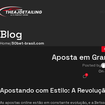
HO
Blog
Home
30bet-brasil.com
Aposta em Gra
Posted by
On 
0
Apostando com Estilo: A Revoluç
As apostas online estão em constante evolução, e a Bets