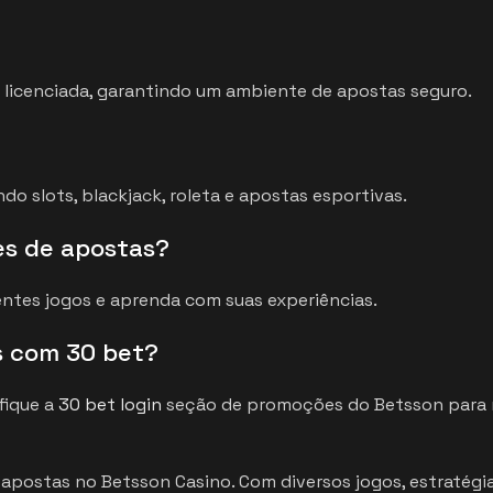
 é licenciada, garantindo um ambiente de apostas seguro.
do slots, blackjack, roleta e apostas esportivas.
es de apostas?
entes jogos e aprenda com suas experiências.
s com 30 bet?
fique a
30 bet login
seção de promoções do Betsson para 
apostas no Betsson Casino. Com diversos jogos, estratégia