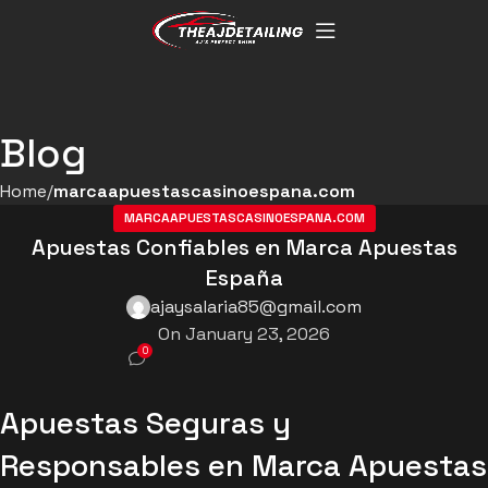
Blog
Home
marcaapuestascasinoespana.com
MARCAAPUESTASCASINOESPANA.COM
Apuestas Confiables en Marca Apuestas
España
ajaysalaria85@gmail.com
On January 23, 2026
0
Apuestas Seguras y
Responsables en Marca Apuestas