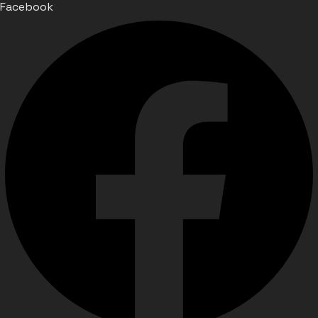
Facebook