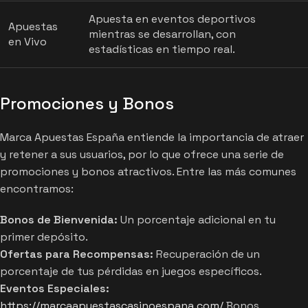
Apuesta en eventos deportivos
Apuestas
mientras se desarrollan, con
en Vivo
estadísticas en tiempo real.
Promociones y Bonos
Marca Apuestas España entiende la importancia de atraer
y retener a sus usuarios, por lo que ofrece una serie de
promociones y bonos atractivos. Entre las más comunes
encontramos:
Bonos de Bienvenida:
Un porcentaje adicional en tu
primer depósito.
Ofertas para Recompensas:
Recuperación de un
porcentaje de tus pérdidas en juegos específicos.
Eventos Especiales:
https://marcaapuestascasinoespana.com/
Bonos