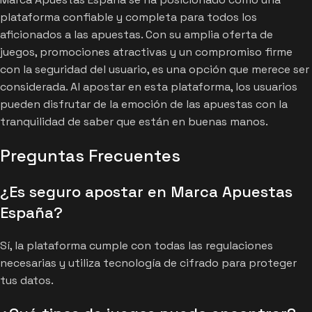
plataforma confiable y completa para todos los
aficionados a las apuestas. Con su amplia oferta de
juegos, promociones atractivas y un compromiso firme
con la seguridad del usuario, es una opción que merece ser
considerada. Al apostar en esta plataforma, los usuarios
pueden disfrutar de la emoción de las apuestas con la
tranquilidad de saber que están en buenas manos.
Preguntas Frecuentes
¿Es seguro apostar en Marca Apuestas
España?
Sí, la plataforma cumple con todas las regulaciones
necesarias y utiliza tecnología de cifrado para proteger
tus datos.