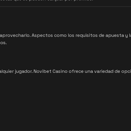
aprovecharlo. Aspectos como los requisitos de apuesta y l
os.
lquier jugador. Novibet Casino ofrece una variedad de opc