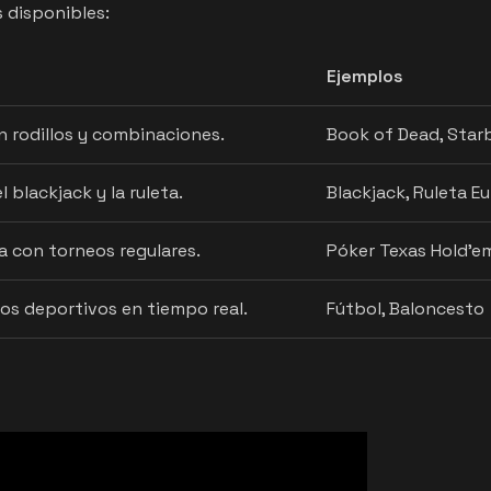
 disponibles:
Ejemplos
 rodillos y combinaciones.
Book of Dead, Star
 blackjack y la ruleta.
Blackjack, Ruleta E
a con torneos regulares.
Póker Texas Hold’e
os deportivos en tiempo real.
Fútbol, Baloncesto