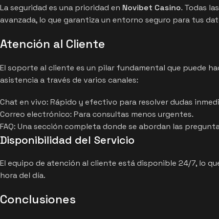
La seguridad es una prioridad en
Novibet Casino
. Todas l
avanzada, lo que garantiza un entorno seguro para tus dat
Atención al Cliente
El soporte al cliente es un pilar fundamental que puede hac
asistencia a través de varios canales:
Chat en vivo: Rápido y efectivo para resolver dudas inmedi
Correo electrónico: Para consultas menos urgentes.
FAQ: Una sección completa donde se abordan las pregunta
Disponibilidad del Servicio
El equipo de atención al cliente está disponible 24/7, lo qu
hora del día.
Conclusiones