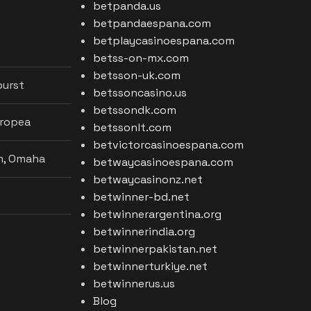
betpanda.us
betpandaespana.com
betplaycasinoespana.com
betss-on-mx.com
betsson-uk.com
burst
betssoncasino.us
betssondk.com
uropea
betssonlt.com
betvictorcasinoespana.com
m, Omaha
betwaycasinoespana.com
betwaycasinonz.net
betwinner-bd.net
betwinnerargentina.org
betwinnerindia.org
betwinnerpakistan.net
betwinnerturkiye.net
betwinnerus.us
Blog