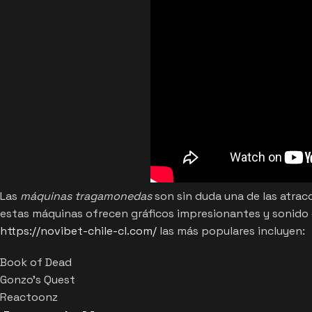
Las
máquinas tragamonedas
son sin duda una de las atracc
estas máquinas ofrecen gráficos impresionantes y sonido
https://novibet-chile-cl.com/
las más populares incluyen:
Book of Dead
Gonzo’s Quest
Reactoonz