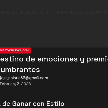
ME
OUR SERVICES
THE ROOKIE
THE PRO
THE LEGEND
EXTRAS
A
VIBET-CHILE-CL.COM
 destino de emociones y prem
lumbrantes
ajaysalaria85@gmail.com
February 3, 2026
 de Ganar con Estilo